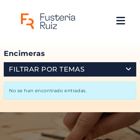
Inicio
>
Blog
> Encimeras
Encimeras
FILTRAR POR TEMAS
Cocinas
Encimeras
Parquet
No se han encontrado entradas.
Baños