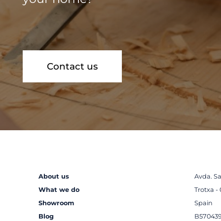
Contact us
About us
Avda. Sa
What we do
Trotxa - 
Showroom
Spain
Blog
B57043