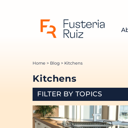
Ab
Home
>
Blog
> Kitchens
Kitchens
FILTER BY TOPICS
Kitchens
Worktops
Parquet