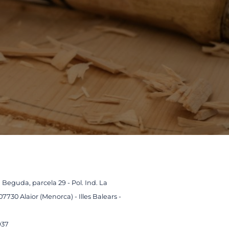
 Beguda, parcela 29 - Pol. Ind. La
07730 Alaior (Menorca) - Illes Balears -
937